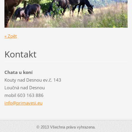
« Zpět
Kontakt
Chata u koní
Kouty nad Desnou ev.č. 143
Loučná nad Desnou
mobil 603 163 886
info@pri
mavesi.e
u
© 2013 Všechna práva vyhrazena.