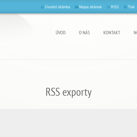
Úvodní stránka
Mapa stránek
RSS
Tisk
ÚVOD
O NÁS
KONTAKT
N
RSS exporty