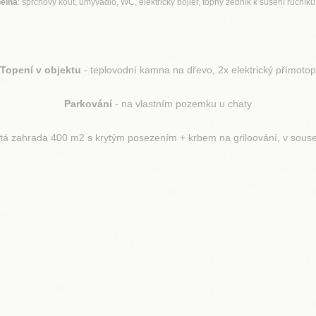
elna
: sprchový kout, umyvadlo, WC, elektrický bojler, topný žebník k sušení ručníků 
Topení v objektu
- teplovodní kamna na dřevo, 2x elektrický přímotop
Parkování
- na vlastním pozemku u chaty
atá zahrada 400 m2 s krytým posezením + krbem na griloování, v sous