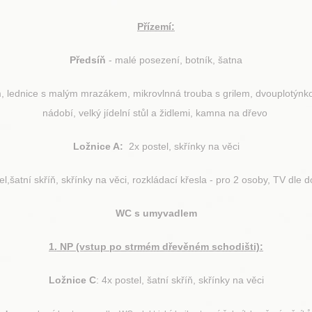
Přízemí:
Předsíň
- malé posezení, botník, šatna
 lednice s malým mrazákem, mikrovlnná trouba s grilem, dvouplotýnko
nádobí, velký jídelní stůl a židlemi, kamna na dřevo
Ložnice A:
2x postel, skřínky na věci
el,šatní skříň, skřínky na věci, rozkládací křesla - pro 2 osoby, TV dle 
WC s umyvadlem
1. NP (vstup po strmém dřevěném schodišti):
Ložnice C
: 4x postel, šatní skříň, skřínky na věci