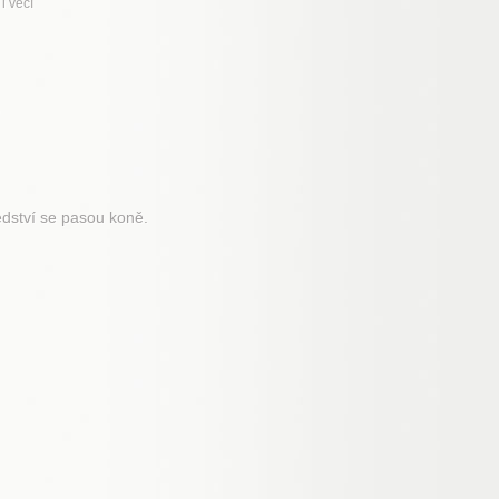
i věcí
edství se pasou koně.