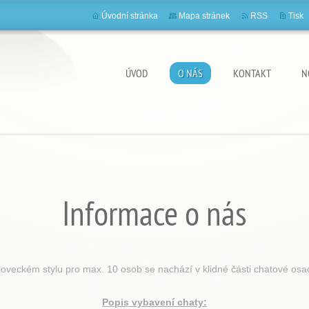
Úvodní stránka
Mapa stránek
RSS
Tisk
ÚVOD
O NÁS
KONTAKT
N
Informace o nás
loveckém stylu pro max. 10 osob se nachází v klidné části chatové os
Popis vybavení chaty: