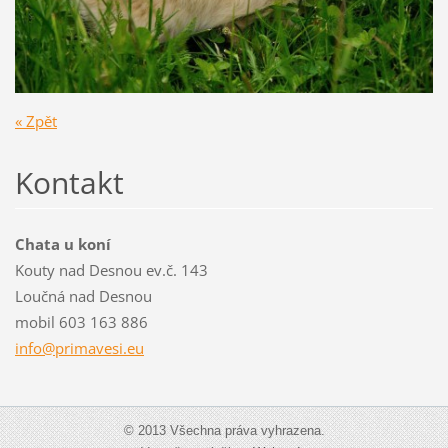
« Zpět
Kontakt
Chata u koní
Kouty nad Desnou ev.č. 143
Loučná nad Desnou
mobil 603 163 886
info@pri
mavesi.e
u
© 2013 Všechna práva vyhrazena.