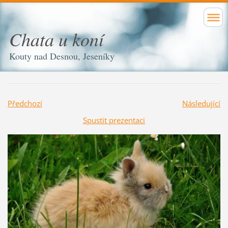
Chata u koní
Kouty nad Desnou, Jeseníky
Předchozí
Následující
Spustit prezentaci